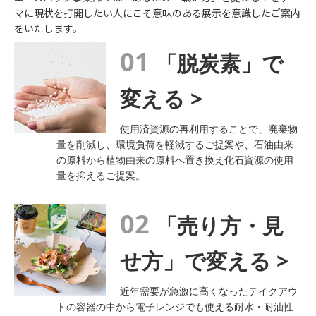
マに現状を打開したい人にこそ意味のある展示を意識したご案内
をいたします。
01
「脱炭素」で
変える >
使用済資源の再利用することで、廃棄物
量を削減し、環境負荷を軽減するご提案や、石油由来
の原料から植物由来の原料へ置き換え化石資源の使用
量を抑えるご提案。
02
「売り方・見
せ方」で変える >
近年需要が急激に高くなったテイクアウ
トの容器の中から電子レンジでも使える耐水・耐油性