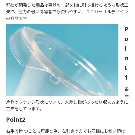
弊社が開発した商品は容器の一部を指に引っ掛けるような形状工
夫で、握力の弱い高齢者でも使いやすい、ユニバーサルデザイン
の容器です。
P
o
i
n
t
1
容
器
片側のフランジ形状について、人差し指がぴったり収まるように
工夫をしています。
Point2
右手で持 つことも可能な為、左利きの方でも同様にお使い頂け